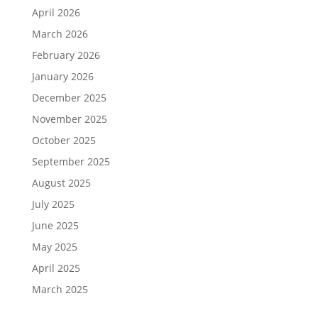
April 2026
March 2026
February 2026
January 2026
December 2025
November 2025
October 2025
September 2025
August 2025
July 2025
June 2025
May 2025
April 2025
March 2025